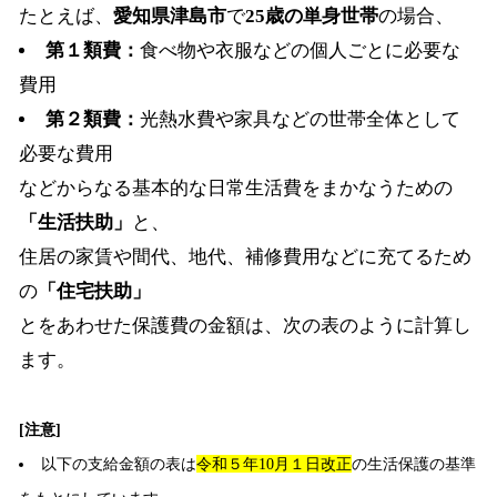
たとえば、
愛知県津島市
で
25歳の単身世帯
の場合、
第１類費：
食べ物や衣服などの個人ごとに必要な
費用
第２類費：
光熱水費や家具などの世帯全体として
必要な費用
などからなる基本的な日常生活費をまかなうための
「生活扶助」
と、
住居の家賃や間代、地代、補修費用などに充てるため
の
「住宅扶助」
とをあわせた保護費の金額は、次の表のように計算し
ます。
[注意]
以下の支給金額の表は
令和５年10月１日改正
の生活保護の基準