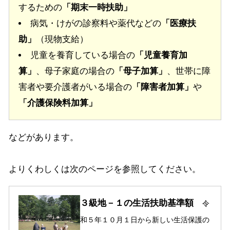
するための
「期末一時扶助」
病気・けがの診察料や薬代などの
「医療扶
助」
（現物支給）
児童を養育している場合の
「児童養育加
算」
、母子家庭の場合の
「母子加算」
、世帯に障
害者や要介護者がいる場合の
「障害者加算」
や
「介護保険料加算」
などがあります。
よりくわしくは次のページを参照してください。
３級地－１の生活扶助基準額
令
和５年１０月１日から新しい生活保護の