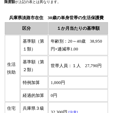
限度額
が上記の表とは異なります。
兵庫県淡路市在住 30歳の単身世帯の生活保護費
区分
１か月当たりの基準額
基準額（第
年齢別：20～40歳 38,950
１類）
円×逓減率1.00
基準額（第
生活
世帯人員：１人 27,790円
２類）
扶助
特例加算
1,000円
経過的加算
0円
住宅
兵庫県３級
32,300円
[注意]