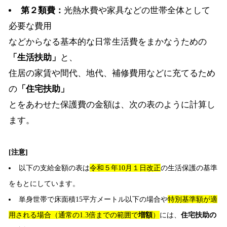
第２類費：
光熱水費や家具などの世帯全体として
必要な費用
などからなる基本的な日常生活費をまかなうための
「生活扶助」
と、
住居の家賃や間代、地代、補修費用などに充てるため
の
「住宅扶助」
とをあわせた保護費の金額は、次の表のように計算し
ます。
[注意]
以下の支給金額の表は
令和５年10月１日改正
の生活保護の基準
をもとにしています。
単身世帯で床面積15平方メートル以下の場合や
特別基準額が適
用される場合（通常の1.3倍までの範囲で
増額
）
には、
住宅扶助の