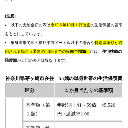
[注意]
以下の支給金額の表は
令和５年10月１日改正
の生活保護の基準
をもとにしています。
単身世帯で床面積15平方メートル以下の場合や
特別基準額が適
用される場合（通常の1.3倍までの範囲で
増額
）
には、
住宅扶助の
限度額
が上記の表とは異なります。
神奈川県茅ヶ崎市在住 55歳の単身世帯の生活保護費
区分
１か月当たりの基準額
基準額（第
年齢別：41～59歳 45,520
１類）
円 ×逓減率1.00