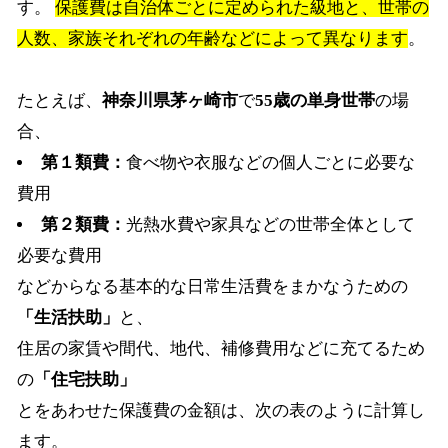
す。
保護費は自治体ごとに定められた級地と、世帯の
人数、家族それぞれの年齢などによって異なります
。
たとえば、
神奈川県茅ヶ崎市
で
55歳の単身世帯
の場
合、
第１類費：
食べ物や衣服などの個人ごとに必要な
費用
第２類費：
光熱水費や家具などの世帯全体として
必要な費用
などからなる基本的な日常生活費をまかなうための
「生活扶助」
と、
住居の家賃や間代、地代、補修費用などに充てるため
の
「住宅扶助」
とをあわせた保護費の金額は、次の表のように計算し
ます。