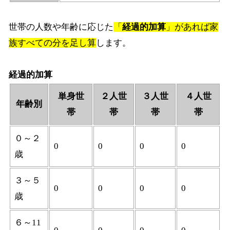
世帯の人数や年齢に応じた
「
経過的加算
」があれば家
族すべての分を足し算
します。
経過的加算
単身世
２人世
３人世
４人世
年齢別
帯
帯
帯
帯
０～２
0
0
0
0
歳
３～５
0
0
0
0
歳
６～11