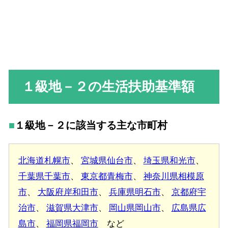
１級地－２の生活扶助基準額
１級地－２に該当する主な市町村
北海道札幌市
、
宮城県仙台市
、
埼玉県和光市
、
千葉県千葉市
、
東京都青梅市
、
神奈川県相模原
市
、
大阪府岸和田市
、
兵庫県明石市
、
京都府宇
治市
、
滋賀県大津市
、
岡山県岡山市
、
広島県広
島市
、
福岡県福岡市
など