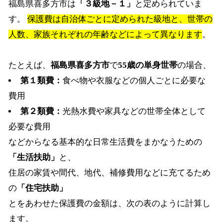
福島県喜多方市は
「３級地－１」
と定められていま
す。
保護費は自治体ごとに定められた級地と、世帯の
人数、家族それぞれの年齢などによって異なります
。
たとえば、
福島県喜多方市
で
55歳の単身世帯
の場合、
第１類費：
食べ物や衣服などの個人ごとに必要な
費用
第２類費：
光熱水費や家具などの世帯全体として
必要な費用
などからなる基本的な日常生活費をまかなうための
「生活扶助」
と、
住居の家賃や間代、地代、補修費用などに充てるため
の
「住宅扶助」
とをあわせた保護費の金額は、次の表のように計算し
ます。