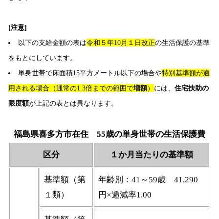
[注意]
以下の支給金額の表は
令和５年10月１日改正
の生活保護の基準
をもとにしています。
単身世帯で床面積15平方メートル以下の場合や
特別基準額が適
用される場合（通常の1.3倍までの範囲で
増額
）
には、
住宅扶助の
限度額
が上記の表とは異なります。
福島県喜多方市在住 55歳の単身世帯の生活保護費
区分
１か月当たりの基準額
基準額（第
年齢別：41～59歳 41,290
１類）
円×逓減率1.00