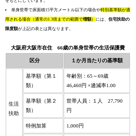
をもとにしています。
単身世帯で床面積15平方メートル以下の場合や
特別基準額が適
用される場合（通常の1.3倍までの範囲で
増額
）
には、
住宅扶助の
限度額
が上記の表とは異なります。
大阪府大阪市在住 66歳の単身世帯の生活保護費
区分
１か月当たりの基準額
基準額（第１
年齢別：65～69歳
類）
46,460円 ×逓減率1.00
基準額（第２
世帯人員：１人 27,790
生活
類）
円
扶助
特例加算
1,000円