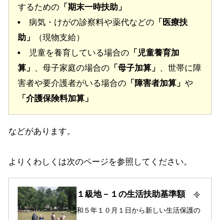
するための
「期末一時扶助」
病気・けがの診察料や薬代などの
「医療扶
助」
（現物支給）
児童を養育している場合の
「児童養育加
算」
、母子家庭の場合の
「母子加算」
、世帯に障
害者や要介護者がいる場合の
「障害者加算」
や
「介護保険料加算」
などがあります。
よりくわしくは次のページを参照してください。
１級地－１の生活扶助基準額
令
和５年１０月１日から新しい生活保護の