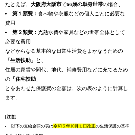
たとえば、
大阪府大阪市
で
66歳の単身世帯
の場合、
第１類費：
食べ物や衣服などの個人ごとに必要な
費用
第２類費：
光熱水費や家具などの世帯全体として
必要な費用
などからなる基本的な日常生活費をまかなうための
「生活扶助」
と、
住居の家賃や間代、地代、補修費用などに充てるため
の
「住宅扶助」
とをあわせた保護費の金額は、次の表のように計算し
ます。
[注意]
以下の支給金額の表は
令和５年10月１日改正
の生活保護の基準