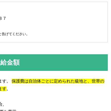
３７
と告げてください。
支給金額
ます。
保護費は自治体ごとに定められた級地と、世帯の
ます
。
合、