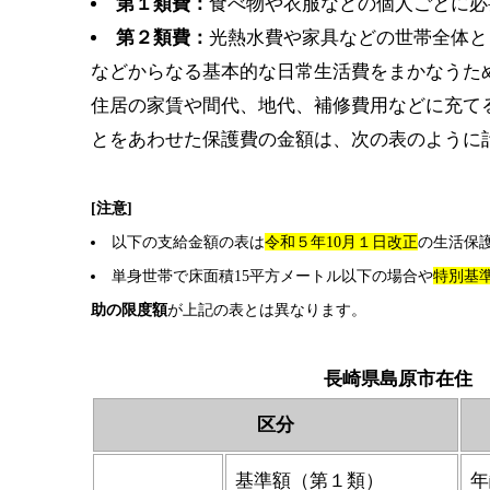
第１類費：
食べ物や衣服などの個人ごとに必
第２類費：
光熱水費や家具などの世帯全体と
などからなる基本的な日常生活費をまかなうた
住居の家賃や間代、地代、補修費用などに充て
とをあわせた保護費の金額は、次の表のように
[注意]
以下の支給金額の表は
令和５年10月１日改正
の生活保
単身世帯で床面積15平方メートル以下の場合や
特別基
助の限度額
が上記の表とは異なります。
長崎県島原市在住 
区分
基準額（第１類）
年