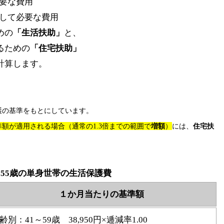
要な費用
して必要な費用
めの
「生活扶助」
と、
るための
「住宅扶助」
計算します。
護の基準をもとにしています。
準額が適用される場合（通常の1.3倍までの範囲で
増額
）
には、
住宅扶
55歳の単身世帯の生活保護費
１か月当たりの基準額
齢別：41～59歳 38,950円×逓減率1.00