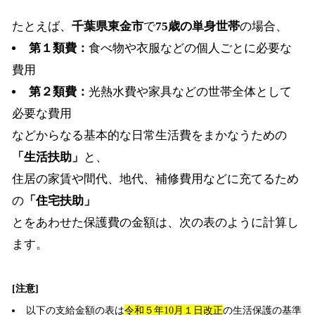
たとえば、
千葉県東金市
で
75歳の単身世帯
の場合、
第１類費：
食べ物や衣服などの個人ごとに必要な
費用
第２類費：
光熱水費や家具などの世帯全体として
必要な費用
などからなる基本的な日常生活費をまかなうための
「生活扶助」
と、
住居の家賃や間代、地代、補修費用などに充てるため
の
「住宅扶助」
とをあわせた保護費の金額は、次の表のように計算し
ます。
[注意]
以下の支給金額の表は
令和５年10月１日改正
の生活保護の基準