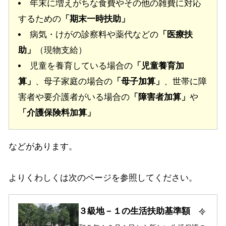
年末に増えがちな食費やその他の雑費に対応
するための
「期末一時扶助」
病気・けがの診察料や薬代などの
「医療扶
助」
（現物支給）
児童を養育している場合の
「児童養育加
算」
、母子家庭の場合の
「母子加算」
、世帯に障
害者や要介護者がいる場合の
「障害者加算」
や
「介護保険料加算」
などがあります。
よりくわしくは次のページを参照してください。
３級地－１の生活扶助基準額
令