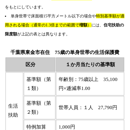
をもとにしています。
単身世帯で床面積15平方メートル以下の場合や
特別基準額が適
用される場合（通常の1.3倍までの範囲で
増額
）
には、
住宅扶助の
限度額
が上記の表とは異なります。
千葉県東金市在住 75歳の単身世帯の生活保護費
区分
１か月当たりの基準額
基準額（第
年齢別：75歳以上 35,100
１類）
円×逓減率1.00
基準額（第
生活
世帯人員：１人 27,790円
２類）
扶助
特例加算
1,000円