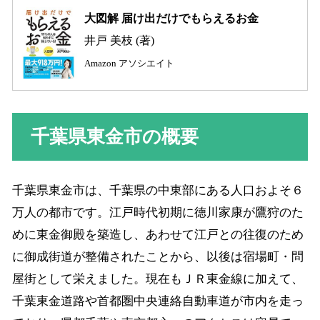
大図解 届け出だけでもらえるお金
井戸 美枝 (著)
Amazon アソシエイト
千葉県東金市の概要
千葉県東金市は、千葉県の中東部にある人口およそ６
万人の都市です。江戸時代初期に徳川家康が鷹狩のた
めに東金御殿を築造し、あわせて江戸との往復のため
に御成街道が整備されたことから、以後は宿場町・問
屋街として栄えました。現在もＪＲ東金線に加えて、
千葉東金道路や首都圏中央連絡自動車道が市内を走っ