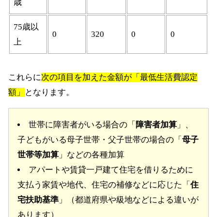
歳
75歳以
0
320
0
0
上
これらに
次の項目を加えた金額が「最低生活費認定
額」
となります。
世帯に障害者がいる場合の「
障害者加算
」、
子どもがいる母子世帯・父子世帯の場合の「
母子
世帯等加算
」などの各種加算
アパートや賃貸一戸建て住宅を借りるために
支払う家賃や地代、住宅の補修などに応じた「
住
宅扶助基準
」（都道府県や級地などによる違いが
あります）