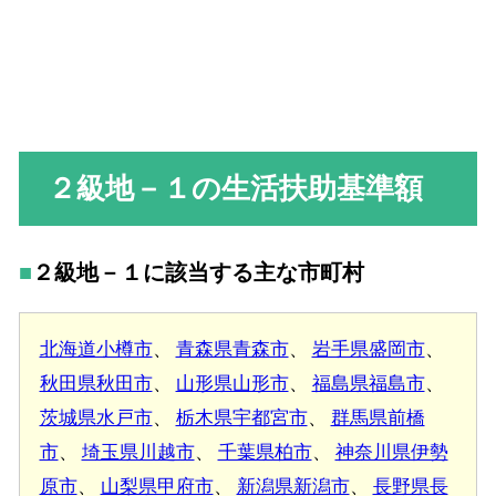
２級地－１の生活扶助基準額
２級地－１に該当する主な市町村
北海道小樽市
、
青森県青森市
、
岩手県盛岡市
、
秋田県秋田市
、
山形県山形市
、
福島県福島市
、
茨城県水戸市
、
栃木県宇都宮市
、
群馬県前橋
市
、
埼玉県川越市
、
千葉県柏市
、
神奈川県伊勢
原市
、
山梨県甲府市
、
新潟県新潟市
、
長野県長